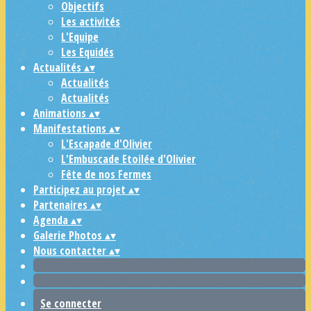
Objectifs
Les activités
L'Equipe
Les Equidés
Actualités
▴
▾
Actualités
Actualités
Animations
▴
▾
Manifestations
▴
▾
L'Escapade d'Olivier
L'Embuscade Etoilée d'Olivier
Fête de nos Fermes
Participez au projet
▴
▾
Partenaires
▴
▾
Agenda
▴
▾
Galerie Photos
▴
▾
Nous contacter
▴
▾
Se connecter