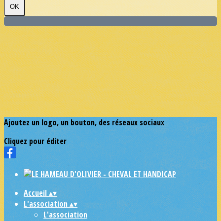
OK
Ajoutez un logo, un bouton, des réseaux sociaux
Cliquez pour éditer
Accueil
▴
▾
L'association
▴
▾
L'association