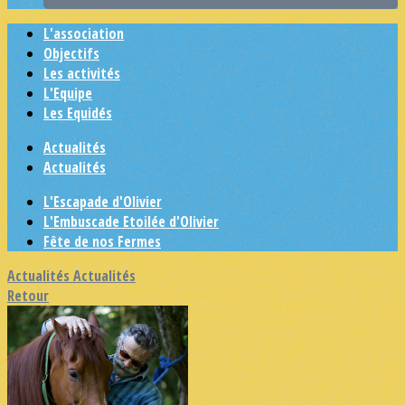
L'association
Objectifs
Les activités
L'Equipe
Les Equidés
Actualités
Actualités
L'Escapade d'Olivier
L'Embuscade Etoilée d'Olivier
Fête de nos Fermes
Actualités
Actualités
Retour