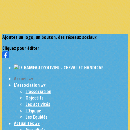
Ajoutez un logo, un bouton, des réseaux sociaux
Cliquez pour éditer
Accueil
▴
▾
L'association
▴
▾
L'association
Objectifs
Les activités
L'Equipe
Les Equidés
Actualités
▴
▾
Actualités