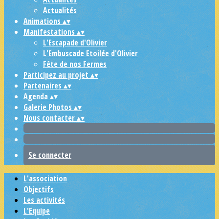
Actualités
Animations
▴
▾
Manifestations
▴
▾
L'Escapade d'Olivier
L'Embuscade Etoilée d'Olivier
Fête de nos Fermes
Participez au projet
▴
▾
Partenaires
▴
▾
Agenda
▴
▾
Galerie Photos
▴
▾
Nous contacter
▴
▾
Se connecter
L'association
Objectifs
Les activités
L'Equipe