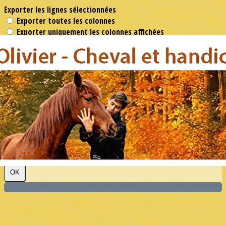
Exporter les lignes sélectionnées
Exporter toutes les colonnes
Exporter uniquement les colonnes affichées
Menu
?>
Images de la page d'accueil
Cliquez pour éditer
Texte, bouton et/ou inscription à la newsletter
Cliquez pour éditer
Je m'abonne à la newsletter
OK