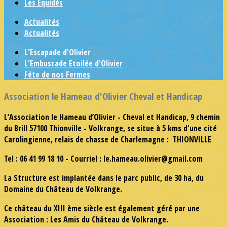
Les Equidés
Actualités
Actualités
L'Escapade d'Olivier
L'Embuscade Etoilée d'Olivier
Fête de nos Fermes
Association le Hameau d'Olivier Cheval et Handicap
L’Association le Hameau d’Olivier - Cheval et Handicap, 9 chemin
du Brill 57100 Thionville - Volkrange, se situe à 5 kms d'une cité
Carolingienne, relais de chasse de Charlemagne : THIONVILLE
Tel : 06 41 99 18 10 - Courriel : le.hameau.olivier@gmail.com
La Structure est implantée dans le parc public, de 30 ha, du
Domaine du Château de Volkrange.
Ce château du XIII ème siècle est également géré par une
Association : Les Amis du Château de Volkrange.