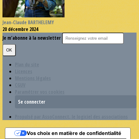
Jean-Claude BARTHELEMY
20 décembre 2024
Je m'abonne à la newsletter
OK
Plan du site
Licences
Mentions légales
CGUV
Paramétrer vos cookies
Se connecter
Propulsé par AssoConnect, le logiciel des associations
Vos choix en matière de confidentialité