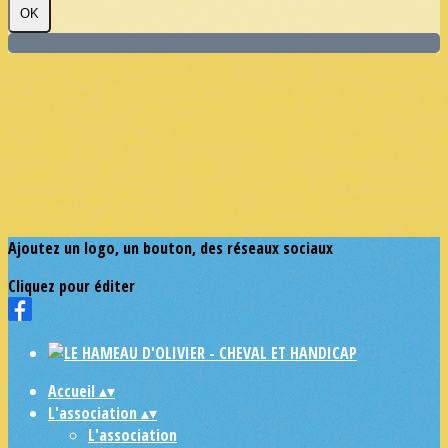
OK
Ajoutez un logo, un bouton, des réseaux sociaux
Cliquez pour éditer
Accueil
▴
▾
L'association
▴
▾
L'association