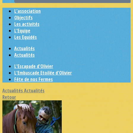
L'association
Objectifs
Les activités
L'Equipe
Les Equidés
Actualités
Actualités
L'Escapade d'Olivier
L'Embuscade Etoilée d'Olivier
Fête de nos Fermes
Actualités
Actualités
Retour