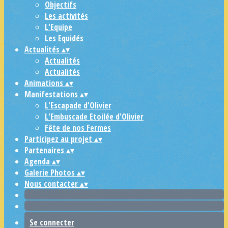
Objectifs
Les activités
L'Equipe
Les Equidés
Actualités
▴
▾
Actualités
Actualités
Animations
▴
▾
Manifestations
▴
▾
L'Escapade d'Olivier
L'Embuscade Etoilée d'Olivier
Fête de nos Fermes
Participez au projet
▴
▾
Partenaires
▴
▾
Agenda
▴
▾
Galerie Photos
▴
▾
Nous contacter
▴
▾
Se connecter